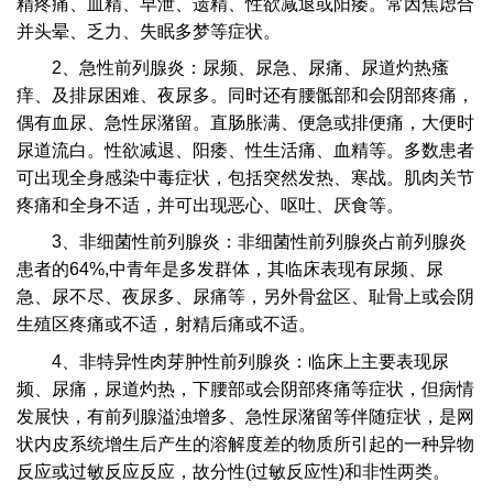
精疼痛、血精、早泄、遗精、性欲减退或阳痿。常因焦虑合
并头晕、乏力、失眠多梦等症状。
2、急性前列腺炎：尿频、尿急、尿痛、尿道灼热瘙
痒、及排尿困难、夜尿多。同时还有腰骶部和会阴部疼痛，
偶有血尿、急性尿潴留。直肠胀满、便急或排便痛，大便时
尿道流白。性欲减退、阳痿、性生活痛、血精等。多数患者
可出现全身感染中毒症状，包括突然发热、寒战。肌肉关节
疼痛和全身不适，并可出现恶心、呕吐、厌食等。
3、非细菌性前列腺炎：非细菌性前列腺炎占前列腺炎
患者的64%,中青年是多发群体，其临床表现有尿频、尿
急、尿不尽、夜尿多、尿痛等，另外骨盆区、耻骨上或会阴
生殖区疼痛或不适，射精后痛或不适。
4、非特异性肉芽肿性前列腺炎：临床上主要表现尿
频、尿痛，尿道灼热，下腰部或会阴部疼痛等症状，但病情
发展快，有前列腺溢浊增多、急性尿潴留等伴随症状，是网
状内皮系统增生后产生的溶解度差的物质所引起的一种异物
反应或过敏反应反应，故分性(过敏反应性)和非性两类。