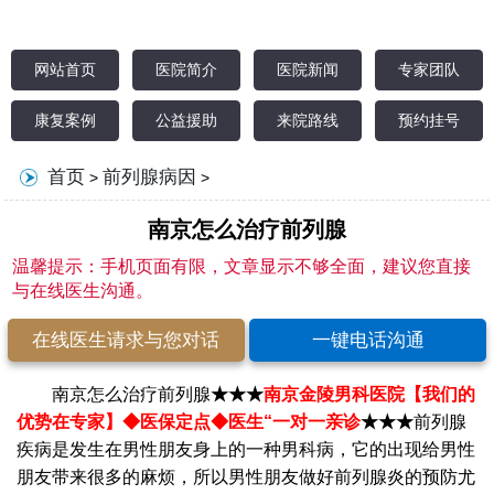
网站首页
医院简介
医院新闻
专家团队
康复案例
公益援助
来院路线
预约挂号
首页
前列腺病因
>
>
南京怎么治疗前列腺
温馨提示：手机页面有限，文章显示不够全面，建议您直接
与在线医生沟通。
在线医生请求与您对话
一键电话沟通
南京怎么治疗前列腺
★★★
南京金陵男科医院【我们的
优势在专家】
◆医保定点◆医生“一对一亲诊
★★★
前列腺
疾病是发生在男性朋友身上的一种男科病，它的出现给男性
朋友带来很多的麻烦，所以男性朋友做好前列腺炎的预防尤