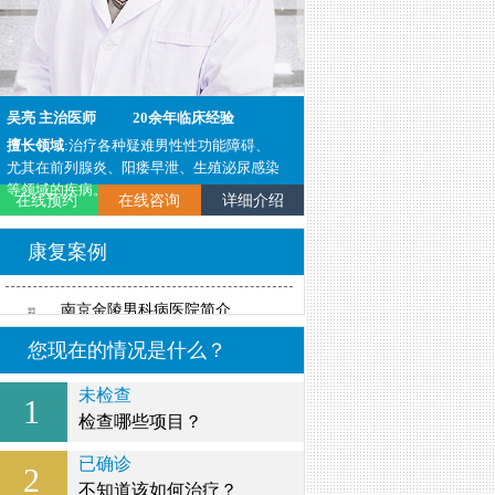
吴亮 主治医师
20余年临床经验
李耀峰 主治医师
20余
擅长领域
:治疗各种疑难男性性功能障碍、
擅长领域
:泌尿外科各种疑
尤其在前列腺炎、阳痿早泄、生殖泌尿感染
男性不育、性功能障碍等。
等领域的疾病。
在线预约
在线咨询
详细介绍
在线预约
在线咨询
康复案例
南京金陵男科病医院简介
您现在的情况是什么？
未检查
1
检查哪些项目？
已确诊
2
不知道该如何治疗？