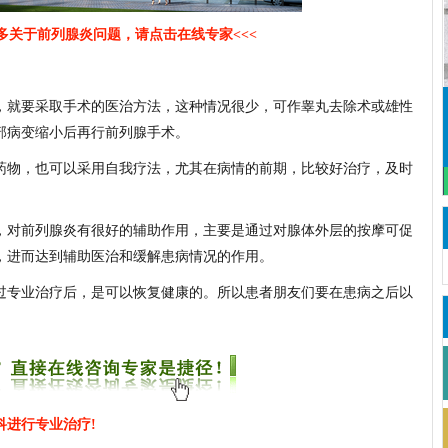
更多关于前列腺炎问题，请点击在线专家<<<
就要采取手术的医治方法，这种情况很少，可作睾丸去除术或雄性
20余年临床经验
李耀峰 主治医师
20余年临床经验
种疑难男性性功能障碍、
擅长领域
:泌尿外科各种疑难病症，特别是
部病变缩小后再行前列腺手术。
阳痿早泄、生殖泌尿感染
男性不育、性功能障碍等。
物，也可以采用自我疗法，尤其在病情的前期，比较好治疗，及时
在线咨询
详细介绍
在线预约
在线咨询
详细介绍
对前列腺炎有很好的辅助作用，主要是通过对腺体外层的按摩可促
，进而达到辅助医治和缓解患病情况的作用。
专业治疗后，是可以恢复健康的。所以患者朋友们要在患病之后以
进行专业治疗!