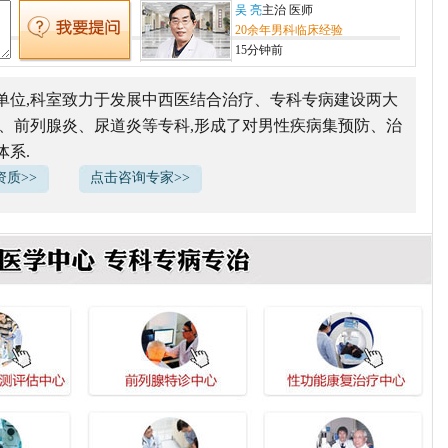
吴 亮
主治 医师
20余年男科临床经验
15分钟前
李耀峰
主治 医师
20余年男科临床经验
单位,科室致力于发展中西医结合治疗、专科专病建设两大
23分钟前
痿、前列腺炎、尿道炎等专科,形成了对男性疾病集预防、治
吴 亮
主治 医师
系.
20余年男科临床经验
15分钟前
质>>
点击咨询专家>>
李耀峰
主治 医师
20余年男科临床经验
23分钟前
吴 亮
主治 医师
20余年男科临床经验
15分钟前