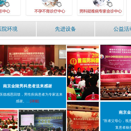
医院环境
先进设备
公益活
南京金陵男科患者送来感谢
医德感恩回馈，男性疾病患者为专家送来
感谢。…
[详细]
南京金
“医者父母心，视
复患者杨