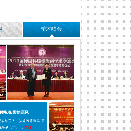
动
学术峰会
陵弘扬医德医风
患者如亲人，弘扬医德医风”康
先生的心声。…
[详细]