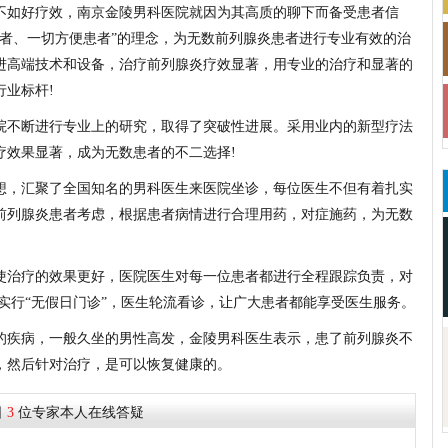
如好疗效，南京金陵男科医院就因为其高质的聊下而备受患者信
患者、一切方便患者”的理念，为无数前列腺炎患者进行专业有效的治
进高端技术和设备，治疗前列腺炎疗效显著，用专业的治疗和显著的
业标杆!
不断进行专业上的研究，取得了突破性进展。采用业内的新型疗法
疗效果显著，成为无数患者的不二选择!
，汇聚了全国知名的男科医生来医院坐诊，每位医生不但有着扎实
前列腺炎患者考虑，根据患者病情进行合理用药，对症施药，为无数
治疗的效果更好，医院医生对每一位患者都进行全程跟踪负责，对
实行“无假日门诊”，医生轮流看诊，让广大患者都能享受医生服务。
的疾病，一般久坐的男性高发，金陵男科医生表示，患了前列腺炎不
，然后针对治疗，是可以恢复健康的。
李耀峰
主治 医师
日
3
位专家本人在线答疑
20余年男科临床经验
23分钟前