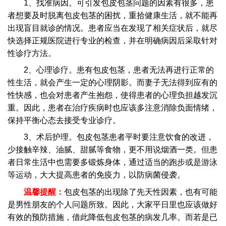
1、找准病因。可引发包皮包茎问题的因素有很多，患
者想要及时脱离包皮包茎的困扰，重拾健康生活，就不能再
出现盲目就诊的情况。患者应当在发现了相关症状后，就尽
快选择正规医院进行专业的检查，并在明确病因后采取针对
性诊疗方法。
2、心理诊疗。患有包皮包茎，患者无法再进行正常的
性生活，就会产生一定的心理阴影。而妻子无法得到应有的
性快感，也会对患者产生抱怨，使得患者的心理负担越发沉
重。因此，患者在治疗疾病时也应该多注意消除负面情绪，
保持平衡心态去接受专业诊疗。
3、术后护理。包皮包茎患者平时要注意饮食的改进，
少接触辛辣、油腻、甜腻等食物，更不用说烟酒一类。但患
者日常生活中也需要多锻炼身体，通过适当的跑步或是游泳
等运动，大大提高患者的免疫力，以防病菌侵袭。
温馨提醒：
包皮包茎的出现除了先天性因素，也有可能
是男性朋友的个人问题所致。因此，大家平日里也应该做好
有效的预防措施，借此降低包皮包茎的病发几率。而若是已