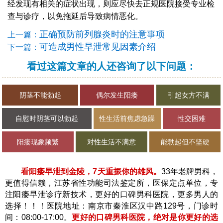
经发现有相关的症状出现，则应尽快去正规医院接受专业检
查与诊疗，以免拖延后导致病情恶化。
正确预防前列腺炎时的注意事项
上一篇：
可造成男性早泄常见因素介绍
下一篇：
看过这篇文章的人还咨询了以下问题：
阴茎不能勃起
偶尔发生阳痿
引起女方不满
自慰时阴茎可以勃起
性生活前焦虑急躁
性交困难
阳痿现象频繁
对性生活不满意
能勃起但不坚硬
看阳痿早泄到金陵，7天重振你的雄风。
33年老牌男科，
更值得信赖，江苏省性功能司法鉴定所，医保定点单位，专
注阳痿早泄诊疗新技术，更好的口碑男科医院，更多男人的
选择！！！医院地址：南京市秦淮区汉中路129号，门诊时
间：08:00-17:00。
更好的口碑男科医院，绝对是你更好的选